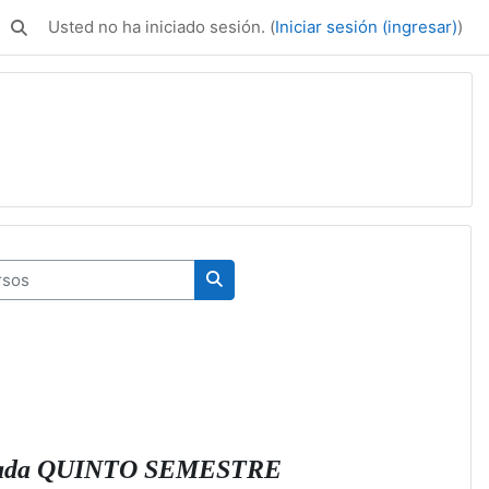
Usted no ha iniciado sesión. (
Iniciar sesión (ingresar)
)
Activar o desactivar entrada de búsqueda
os
Buscar cursos
icada QUINTO SEMESTRE