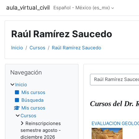
Saltar al contenido principal
aula_virtual_civil
Español - México ‎(es_mx)‎
Raúl Ramírez Saucedo
Inicio
Cursos
Raúl Ramírez Saucedo
Bloques
Omitir Navegación
Navegación
Categorías
Inicio
Mis cursos
Búsqueda
Cursos del Dr.
Mis cursos
Cursos
EVALUACION GEOLOG
Reinscripciones
semestre agosto -
diciembre 2026