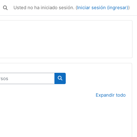
Usted no ha iniciado sesión. (
Iniciar sesión (ingresar)
)
Activar o desactivar entrada de búsqueda
os
Buscar cursos
Expandir todo