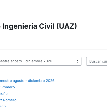
 Ingeniería Civil (UAZ)
Buscar curs
emestre agosto - diciembre 2026
iz Romero
areño
iz Romero
edo