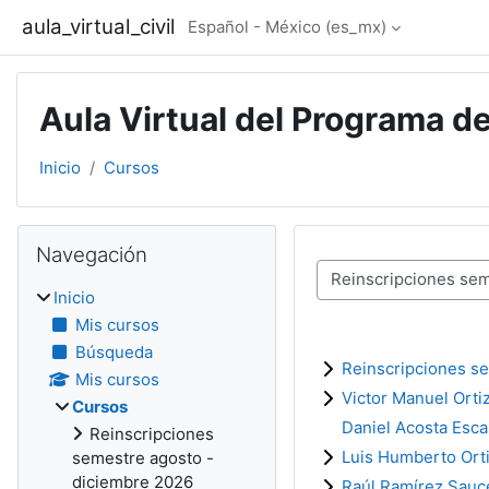
Saltar al contenido principal
aula_virtual_civil
Español - México ‎(es_mx)‎
Aula Virtual del Programa de
Inicio
Cursos
Bloques
Omitir Navegación
Navegación
Categorías
Inicio
Mis cursos
Búsqueda
Reinscripciones s
Mis cursos
Victor Manuel Ort
Cursos
Daniel Acosta Esc
Reinscripciones
Luis Humberto Ort
semestre agosto -
diciembre 2026
Raúl Ramírez Sauc