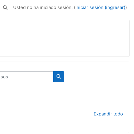
Usted no ha iniciado sesión. (
Iniciar sesión (ingresar)
)
Activar o desactivar entrada de búsqueda
os
Buscar cursos
Expandir todo