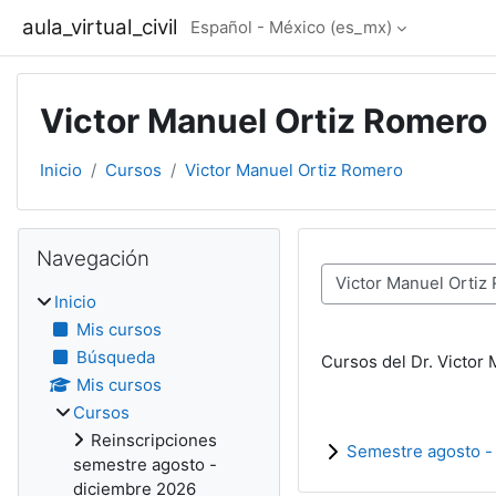
Saltar al contenido principal
aula_virtual_civil
Español - México ‎(es_mx)‎
Victor Manuel Ortiz Romero
Inicio
Cursos
Victor Manuel Ortiz Romero
Bloques
Omitir Navegación
Navegación
Categorías
Inicio
Mis cursos
Búsqueda
Cursos del Dr. Victor
Mis cursos
Cursos
Reinscripciones
Semestre agosto -
semestre agosto -
diciembre 2026