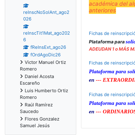
académica del alu
anteriores
reInscNoSolAnt_ago2
026
reInscTit1Mat_ago202
Fichas de reinscrip
6
soli
Plataforma para
fReInsExt_ago26
ADEUDAN 1 o MÁS M
fOrdAgoDic26
Victor Manuel Ortiz
Fichas de reinscripc
Romero
Plataforma para
sol
Daniel Acosta
en
--- EXTRAORDIN
Escareño
Luis Humberto Ortiz
Fichas de reinscripc
Romero
Plataforma para
sol
Raúl Ramírez
en
--- ORDINARIOS
Saucedo
Flores Gonzalez
Samuel Jesús