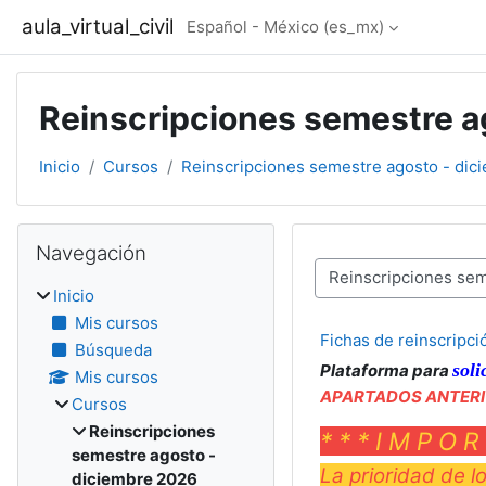
Saltar al contenido principal
aula_virtual_civil
Español - México ‎(es_mx)‎
Reinscripciones semestre a
Inicio
Cursos
Reinscripciones semestre agosto - dic
Bloques
Omitir Navegación
Navegación
Categorías
Inicio
Mis cursos
Fichas de reinscrip
Búsqueda
soli
Plataforma para
Mis cursos
APARTADOS ANTERI
Cursos
Reinscripciones
* * * I M P O R
semestre agosto -
La prioridad de l
diciembre 2026