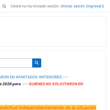
Usted no ha iniciado sesión. (
Iniciar sesión (ingresar)
)
Activar o desactivar entrada de búsqueda
Buscar cursos
CITARON EN APARTADOS ANTERIORES ---
para
re 2026
---
QUIENES NO SOLICITARON EN
 solicitud independientemente de la situación